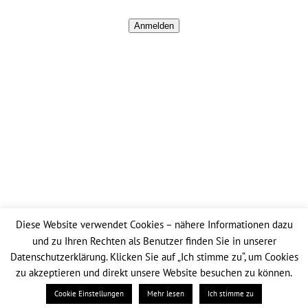
Anmelden
SCHNELL GEFUNDEN
Startseite
Impressum
Datenschutz
Diese Website verwendet Cookies – nähere Informationen dazu
und zu Ihren Rechten als Benutzer finden Sie in unserer
Datenschutzerklärung. Klicken Sie auf „Ich stimme zu“, um Cookies
© Copyright
2026 Fischer Betriebs Gmbh
zu akzeptieren und direkt unsere Website besuchen zu können.
Facebook
Instagram
Cookie Einstellungen
Mehr lesen
Ich stimme zu