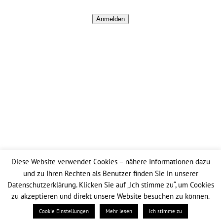
Anmelden
SCHNELL GEFUNDEN
Startseite
Impressum
Datenschutz
Diese Website verwendet Cookies – nähere Informationen dazu
und zu Ihren Rechten als Benutzer finden Sie in unserer
Datenschutzerklärung. Klicken Sie auf „Ich stimme zu“, um Cookies
© Copyright
2026 Fischer Betriebs Gmbh
zu akzeptieren und direkt unsere Website besuchen zu können.
Facebook
Instagram
Cookie Einstellungen
Mehr lesen
Ich stimme zu