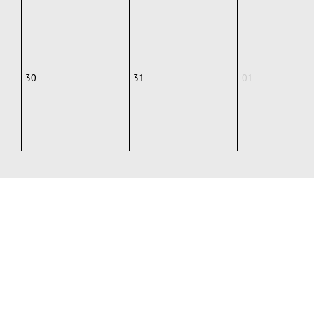
30
31
01
LOFT CLUB
NEWSL
Adresse
Abonni
Wir in